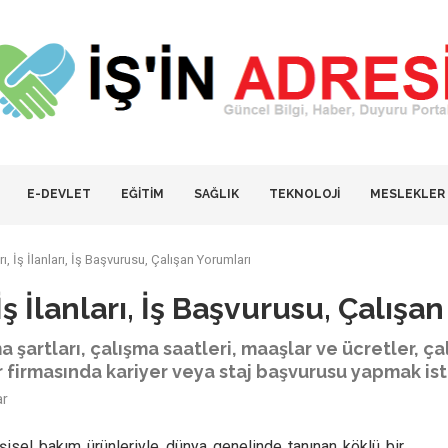
E-DEVLET
EĞİTİM
SAĞLIK
TEKNOLOJİ
MESLEKLER
, İş İlanları, İş Başvurusu, Çalışan Yorumları
ş İlanları, İş Başvurusu, Çalışa
a şartları, çalışma saatleri, maaşlar ve ücretler, ç
 firmasında kariyer veya staj başvurusu yapmak ist
ar
kişisel bakım ürünleriyle dünya genelinde tanınan köklü bir