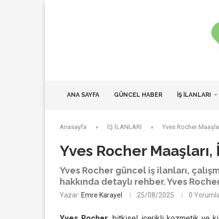
ANA SAYFA
GÜNCEL HABER
İŞ İLANLARI
Anasayfa
»
İŞ İLANLARI
»
Yves Rocher Maaşları
Yves Rocher Maaşları, İ
Yves Rocher güncel iş ilanları, çalışm
hakkında detaylı rehber. Yves Rocher
Yazar:
Emre Karayel
25/08/2025
0 Yoruml
Yves Rocher
, bitkisel içerikli kozmetik ve 